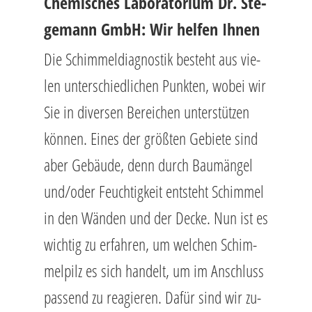
Che­mi­sches La­bo­ra­to­ri­um Dr. Ste­
ge­mann GmbH: Wir hel­fen Ihnen
Die Schim­mel­dia­gnos­tik be­steht aus vie­
len un­ter­schied­li­chen Punk­ten, wobei wir
Sie in di­ver­sen Be­rei­chen un­ter­stüt­zen
kön­nen. Eines der größ­ten Ge­bie­te sind
aber Ge­bäu­de, denn durch Bau­män­gel
und/oder Feuch­tig­keit ent­steht Schim­mel
in den Wän­den und der Decke. Nun ist es
wich­tig zu er­fah­ren, um wel­chen Schim­
mel­pilz es sich han­delt, um im An­schluss
pas­send zu re­agie­ren. Dafür sind wir zu­