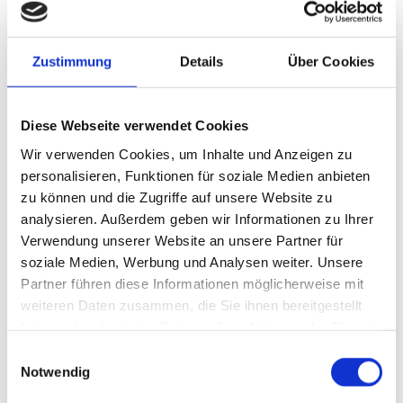
Ak­kre­di­tie­rung, so­dass wir zu­ge­las­sen
sind, in ganz Eu­ro­pa Schim­mel­un­ter­su­
Zustimmung
Details
Über Cookies
chun­gen durch­zu­füh­ren. Au­ßer­dem dür­
fen wir di­ver­se Gut­ach­ten aus­stel­len.
Diese Webseite verwendet Cookies
Wir verwenden Cookies, um Inhalte und Anzeigen zu
personalisieren, Funktionen für soziale Medien anbieten
Pro­fi­tie­ren Sie von un­se­rem um­
zu können und die Zugriffe auf unsere Website zu
analysieren. Außerdem geben wir Informationen zu Ihrer
fas­sen­den Fach­wis­sen
Verwendung unserer Website an unsere Partner für
soziale Medien, Werbung und Analysen weiter. Unsere
Als che­mi­sches La­bo­ra­to­ri­um Dr. Ste­ge­
Partner führen diese Informationen möglicherweise mit
mann GmbH sind wir be­reits seit Jah­ren
weiteren Daten zusammen, die Sie ihnen bereitgestellt
haben oder die sie im Rahmen Ihrer Nutzung der Dienste
im Ein­satz, wobei wir uns auf un­se­ren Er­
gesammelt haben.
Einwilligungsauswahl
fol­gen nicht aus­ru­hen. Unser Ziel ist,
Notwendig