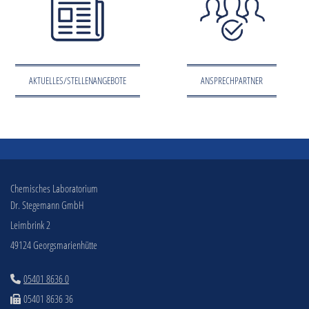
AKTUELLES/STELLENANGEBOTE
ANSPRECHPARTNER
Chemisches Laboratorium
Dr. Stegemann GmbH
Leimbrink 2
49124 Georgsmarienhütte
05401 8636 0

05401 8636 36
