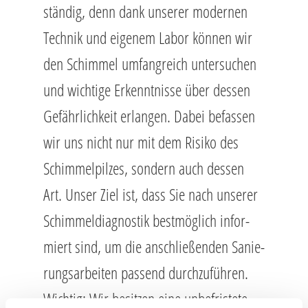
stän­dig, denn dank un­se­rer mo­der­nen
Tech­nik und ei­ge­nem Labor kön­nen wir
den Schim­mel um­fang­reich un­ter­su­chen
und wich­ti­ge Er­kennt­nis­se über des­sen
Ge­fähr­lich­keit er­lan­gen. Dabei be­fas­sen
wir uns nicht nur mit dem Ri­si­ko des
Schim­mel­pil­zes, son­dern auch des­sen
Art. Unser Ziel ist, dass Sie nach un­se­rer
Schim­mel­dia­gnos­tik best­mög­lich in­for­
miert sind, um die an­schlie­ßen­den Sa­nie­
rungs­ar­bei­ten pas­send durch­zu­füh­ren.
Wich­tig: Wir be­sit­zen eine un­be­fris­te­te