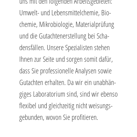
uns mit den fol­gen­den Ar­beits­ge­bie­ten:
Um­welt- und Le­bens­mit­tel­che­mie, Bio­
che­mie, Mi­kro­bio­lo­gie, Ma­te­ri­al­prü­fung
und die Gut­ach­ten­er­stel­lung bei Scha­
dens­fäl­len. Un­se­re Spe­zia­lis­ten ste­hen
Ihnen zur Seite und sor­gen somit dafür,
dass Sie pro­fes­sio­nel­le Ana­ly­sen sowie
Gut­ach­ten er­hal­ten. Da wir ein un­ab­hän­
gi­ges La­bo­ra­to­ri­um sind, sind wir eben­so
fle­xi­bel und gleich­zei­tig nicht wei­sungs­
ge­bun­den, wovon Sie pro­fi­tie­ren.