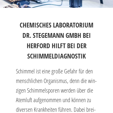
CHEMISCHES LABORATORIUM
DR. STEGEMANN GMBH BEI
HERFORD HILFT BEI DER
SCHIMMELDIAGNOSTIK
Schim­mel ist eine große Ge­fahr für den
mensch­li­chen Or­ga­nis­mus, denn die win­
zi­gen Schim­mel­spo­ren wer­den über die
Atem­luft auf­ge­nom­men und kön­nen zu
di­ver­sen Krank­hei­ten füh­ren. Dabei brei­