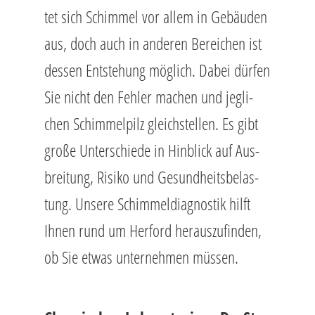
tet sich Schim­mel vor allem in Ge­bäu­den
aus, doch auch in an­de­ren Be­rei­chen ist
des­sen Ent­ste­hung mög­lich. Dabei dür­fen
Sie nicht den Feh­ler ma­chen und jeg­li­
chen Schim­mel­pilz gleich­stel­len. Es gibt
große Un­ter­schie­de in Hin­blick auf Aus­
brei­tung, Ri­si­ko und Ge­sund­heits­be­las­
tung. Un­se­re Schim­mel­dia­gnos­tik hilft
Ihnen rund um Her­ford her­aus­zu­fin­den,
ob Sie etwas un­ter­neh­men müs­sen.