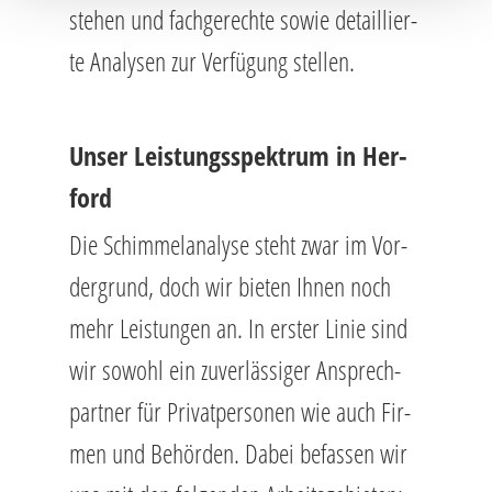
ste­hen und fach­ge­rech­te sowie de­tail­lier­
te Ana­ly­sen zur Ver­fü­gung stel­len.
Unser Leis­tungs­spek­trum in Her­
ford
Die Schim­me­l­ana­ly­se steht zwar im Vor­
der­grund, doch wir bie­ten Ihnen noch
mehr Leis­tun­gen an. In ers­ter Linie sind
wir so­wohl ein zu­ver­läs­si­ger An­sprech­
part­ner für Pri­vat­per­so­nen wie auch Fir­
men und Be­hör­den. Dabei be­fas­sen wir