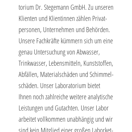
to­ri­um Dr. Ste­ge­mann GmbH. Zu un­se­ren
Kli­en­ten und Kli­en­tin­nen zäh­len Pri­vat­
per­so­nen, Un­ter­neh­men und Be­hör­den.
Un­se­re Fach­kräf­te küm­mern sich um eine
genau Un­ter­su­chung von Ab­was­ser,
Trink­was­ser, Le­bens­mit­teln, Kunst­stof­fen,
Ab­fäl­len, Ma­te­ri­al­schä­den und Schim­mel­
schä­den. Unser La­bo­ra­to­ri­um bie­tet
Ihnen noch zahl­rei­che wei­te­re ana­ly­ti­sche
Leis­tun­gen und Gut­ach­ten. Unser Labor
ar­bei­tet voll­kom­men un­ab­hän­gig und wir
sind kein Mit­glied einer gro­ßen La­bor­ket­