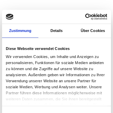
Spe­zi­el­le Schim­mel­dia­gnos­tik für
Her­ford
Zustimmung
Details
Über Cookies
In der Mi­kro­bio­lo­gie steht es spe­zi­ell für
die Schim­mel­dia­gnos­tik s ein ei­ge­nes
Diese Webseite verwendet Cookies
Schim­mel­la­bor zur Ver­fü­gung. Hier
Wir verwenden Cookies, um Inhalte und Anzeigen zu
haben wir die Mög­lich­keit, alle Schim­
personalisieren, Funktionen für soziale Medien anbieten
zu können und die Zugriffe auf unsere Website zu
mel­va­ri­an­ten zu ana­ly­sie­ren und zu dif­fe­
analysieren. Außerdem geben wir Informationen zu Ihrer
ren­zie­ren. So kön­nen wir Ihnen nach
Verwendung unserer Website an unsere Partner für
soziale Medien, Werbung und Analysen weiter. Unsere
einer er­folg­rei­chen Ana­ly­se mit­tei­len, ob
Partner führen diese Informationen möglicherweise mit
es sich um ge­sund­heits­ge­fähr­den­de
weiteren Daten zusammen, die Sie ihnen bereitgestellt
haben oder die sie im Rahmen Ihrer Nutzung der Dienste
Arten oder we­ni­ger ge­fähr­li­che Schim­
gesammelt haben.
Einwilligungsauswahl