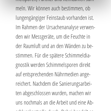
meln. Wir kön­nen auch be­stim­men, ob
lun­gen­gän­gi­ger Fein­staub vor­han­den ist.
Im Rah­men der Ur­sa­chen­ana­ly­se ver­wen­
den wir Mess­ge­rä­te, um die Feuch­te in
der Raum­luft und an den Wän­den zu be­
stim­men. Für die spä­te­re Schim­mel­dia­
gnos­tik wer­den Schim­mel­spo­ren di­rekt
auf ent­spre­chen­den Nähr­me­di­en an­ge­
rei­chert. Nach­dem die Sa­nie­rungs­ar­bei­
ten ab­ge­schlos­sen wur­den, ma­chen wir
uns noch­mals an die Ar­beit und eine Ab­