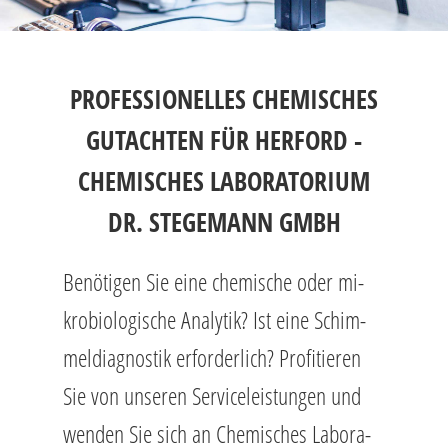
PROFESSIONELLES CHEMISCHES
GUTACHTEN FÜR HERFORD -
CHEMISCHES LABORATORIUM
DR. STEGEMANN GMBH
Be­nö­ti­gen Sie eine che­mi­sche oder mi­
kro­bio­lo­gi­sche Ana­ly­tik? Ist eine Schim­
mel­dia­gnos­tik er­for­der­lich? Pro­fi­tie­ren
Sie von un­se­ren Ser­vice­leis­tun­gen und
wen­den Sie sich an Che­mi­sches La­bo­ra­