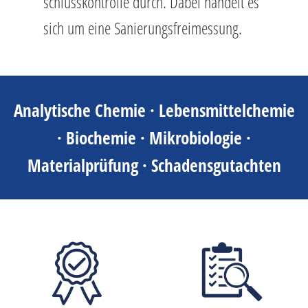
schluss­kon­trol­le durch. Dabei han­delt es
sich um eine Sa­nie­rungs­frei­mes­sung.
Analytische Chemie · Lebensmittelchemie
· Biochemie · Mikrobiologie ·
Materialprüfung · Schadensgutachten