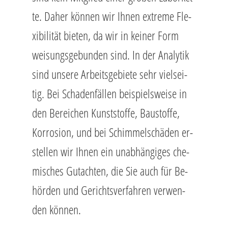
te. Daher kön­nen wir Ihnen ex­tre­me Fle­
xi­bi­li­tät bie­ten, da wir in kei­ner Form
wei­sungs­ge­bun­den sind. In der Ana­ly­tik
sind un­se­re Ar­beits­ge­bie­te sehr viel­sei­
tig. Bei Scha­den­fäl­len bei­spiels­wei­se in
den Be­rei­chen Kunst­stof­fe, Bau­stof­fe,
Kor­ro­si­on, und bei Schim­mel­schä­den er­
stel­len wir Ihnen ein un­ab­hän­gi­ges che­
mi­sches Gut­ach­ten, die Sie auch für Be­
hör­den und Ge­richts­ver­fah­ren ver­wen­
den kön­nen.