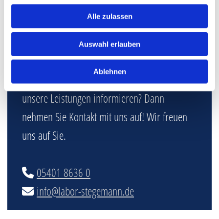
chemisches Gutachten
wünschen: Fordern Sie uns!
Alle zulassen
Unsere Gutachter für Chemie stehen ihnen zur Seite.
Auswahl erlauben
Ablehnen
Sie haben Fragen oder möchten sich über
unsere Leistungen informieren? Dann
nehmen Sie Kontakt mit uns auf! Wir freuen
uns auf Sie.
05401 8636 0

info@labor-stegemann.de
