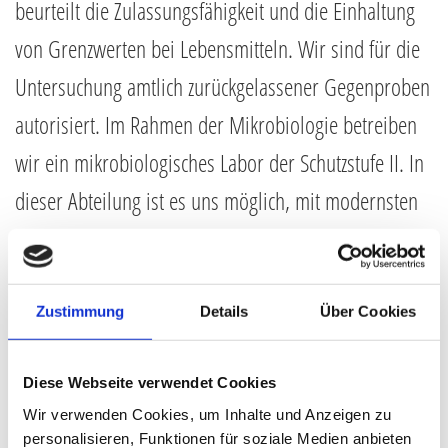
beurteilt die Zulassungsfähigkeit und die Einhaltung
von Grenzwerten bei Lebensmitteln. Wir sind für die
Untersuchung amtlich zurückgelassener Gegenproben
autorisiert. Im Rahmen der Mikrobiologie betreiben
wir ein mikrobiologisches Labor der Schutzstufe II. In
dieser Abteilung ist es uns möglich, mit modernsten
Verfahren pathogene und nicht pathogene Keime zu
bestimmen.
Zustimmung
Details
Über Cookies
Etwas mehr als zwei Jahrzehnte beteiligt sich unser
Labor und Chemischer Gutachter, an gerichtlichen
Diese Webseite verwendet Cookies
und außergerichtlichen Ermittlungen zu
Wir verwenden Cookies, um Inhalte und Anzeigen zu
Schadensursachen und Verfahren pathogene und
personalisieren, Funktionen für soziale Medien anbieten