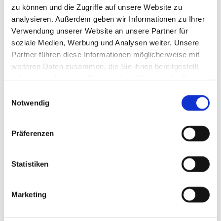
zu können und die Zugriffe auf unsere Website zu
nicht pathogene Keime zu bestimmen.
analysieren. Außerdem geben wir Informationen zu Ihrer
Wir unterhalten ein eigenes Schimmellabor und sind
Verwendung unserer Website an unsere Partner für
soziale Medien, Werbung und Analysen weiter. Unsere
in der Lage, die einzelnen Schimmelarten spezifisch zu
Partner führen diese Informationen möglicherweise mit
weiteren Daten zusammen, die Sie ihnen bereitgestellt
analysieren und die Ergebnisse im Hinblick auf eine
haben oder die sie im Rahmen Ihrer Nutzung der Dienste
Beeinträchtigung der Gesundheit der Bewohner zu
gesammelt haben.
Einwilligungsauswahl
Notwendig
beurteilen. Unsere Experten formulieren aufgrund
der chemischen Analytik präzise Vorgaben zur
Präferenzen
Sanierung. Nach Abschluss überprüfen wir mit einer
"Abnahmemessung" den Erfolg der durchgeführten
Statistiken
Maßnahmen.
Marketing
Wir arbeiten unabhängig und exakt. Wo auch immer
Sie genauer hinsehen möchten und ein
fundiertes